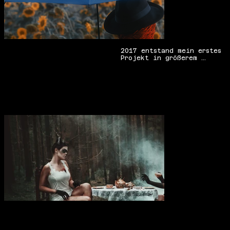
Das Projekt verzichtet auf 
klare Erklärungen und 
setzt auf Reduktion. 
Emotionen werden nicht 
Fox &
2017 entstand mein erstes 
ausgestellt, sondern durch 
Projekt in größerem 
den Bildaufbau angedeutet. 
Umfang. Das Ziel: Ein 
Und genau darin entfaltet 
Motiv mit Tiefgang & 
Faceless Fears seine 
Raccoon
Storytelling. Im Zentrum 
Wirkung.
stand der Wunsch nach 
einem einzelnen Motiv mit 
Tiefe, Atmosphäre und 
klarer Bildsprache.

Das Setting wirkt 
zunächst vertraut und 
ruhig: Tiere verweilen in 
ihrem natürlichen 
Lebensraum, beinahe 
beiläufig, wie bei einem 
menschlichen 
Kaffeekränzchen. Ein 
Moment der Gewohnheit, 
des Innehaltens. Doch 
diese Ruhe ist fragil.

Mit dem Eindringen eines 
Fremden kippt die Szene. 
Das Beast. Der Jäger. Der 